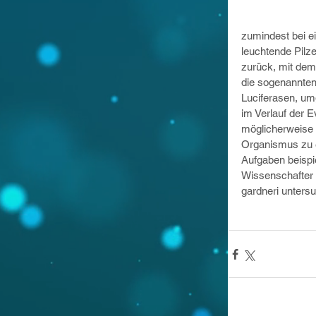
zumindest bei ei
leuchtende Pilz
zurück, mit dem
die sogenannten
Luciferasen, um
im Verlauf der 
möglicherweise 
Organismus zu en
Aufgaben beispi
Wissenschafter 
gardneri untersu