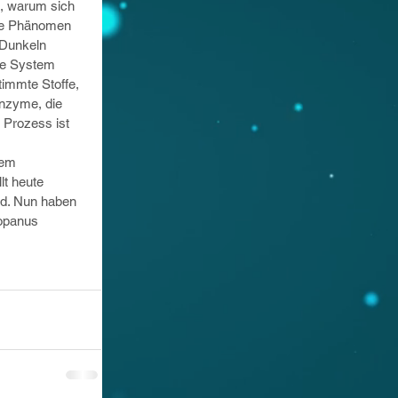
, warum sich 
ge Phänomen 
 Dunkeln 
he System 
immte Stoffe, 
Enzyme, die 
 Prozess ist 
dem 
lt heute 
gd. Nun haben 
opanus 