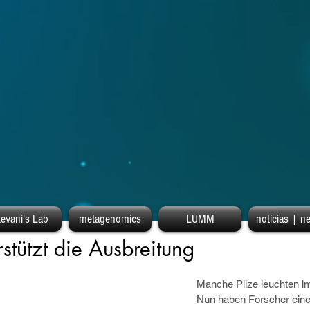
tevani's Lab
metagenomics
LUMM
notícias | n
rstützt die Ausbreitung
Manche Pilze leuchten i
Nun haben Forscher eine