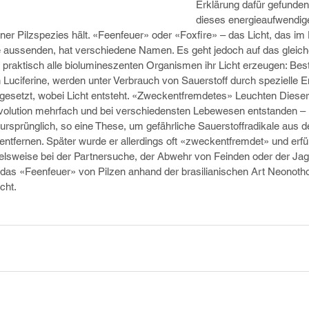
Erklärung dafür gefunden
dieses energieaufwendi
ner Pilzspezies hält. «Feenfeuer» oder «Foxfire» – das Licht, das im
e aussenden, hat verschiedene Namen. Es geht jedoch auf das gleic
 praktisch alle biolumineszenten Organismen ihr Licht erzeugen: Best
 Luciferine, werden unter Verbrauch von Sauerstoff durch spezielle 
gesetzt, wobei Licht entsteht. «Zweckentfremdetes» Leuchten Dieser
Evolution mehrfach und bei verschiedensten Lebewesen entstanden – 
ursprünglich, so eine These, um gefährliche Sauerstoffradikale aus 
tfernen. Später wurde er allerdings oft «zweckentfremdet» und erfül
elsweise bei der Partnersuche, der Abwehr von Feinden oder der Ja
das «Feenfeuer» von Pilzen anhand der brasilianischen Art Neonoth
cht.